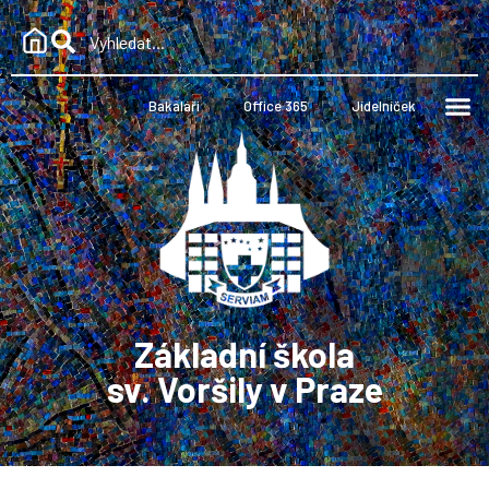
Bakaláři
Office 365
Jídelníček
Základní škola
sv. Voršily v Praze