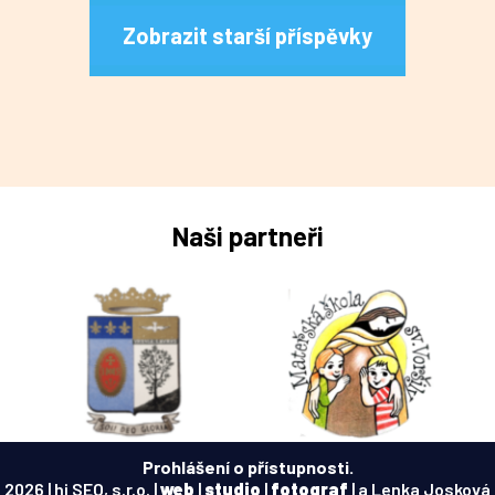
Zobrazit starší příspěvky
Naši partneři
Prohlášení o přístupnosti.
2026 | hi SEO, s.r.o. |
web
|
studio
|
fotograf
| a Lenka Josková