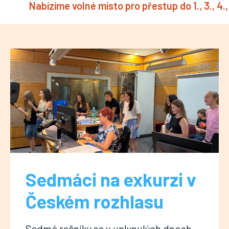
Nabízíme volné místo pro přestup do 1., 3., 4., 6.,
Sedmáci na exkurzi v
Českém rozhlasu
Sedmé ročníky se v uplynulých dnech