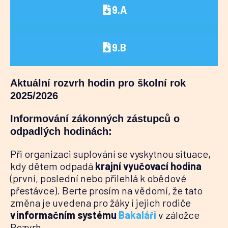
9.A
9.B
Aktuální rozvrh hodin pro školní rok
2025/2026
Informování zákonných zástupců o
odpadlých hodinách:
Při organizaci suplování se vyskytnou situace,
kdy dětem odpadá
krajní vyučovací hodina
(první, poslední nebo přilehlá k obědové
přestávce). Berte prosím na vědomí, že tato
změna je uvedena pro žáky i jejich rodiče
v informačním systému
Bakaláři
v záložce
Rozvrh.