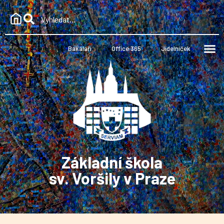
Bakaláři
Office 365
Jídelníček
Základní škola
sv. Voršily v Praze