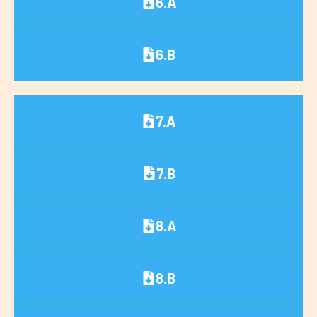
6.A
6.B
7.A
7.B
8.A
8.B