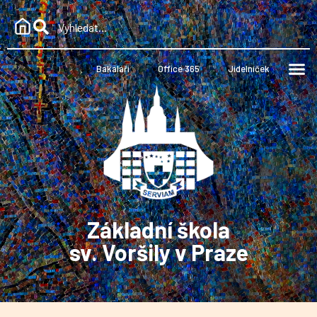
Bakaláři
Office 365
Jídelníček
Základní škola
sv. Voršily v Praze