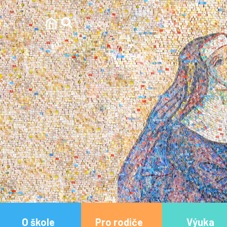
O škole
Pro rodiče
Výuka