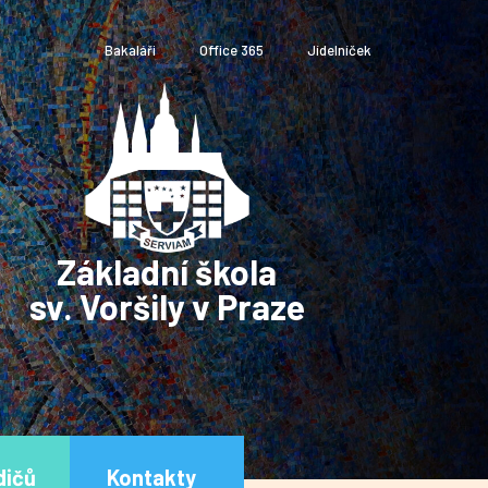
Bakaláři
Office 365
Jídelníček
Základní škola
sv. Voršily v Praze
dičů
Kontakty