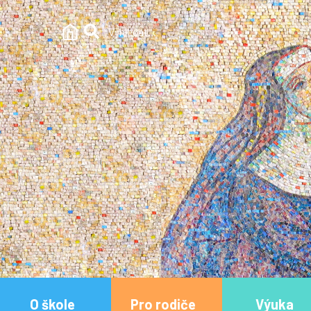
O škole
Pro rodiče
Výuka