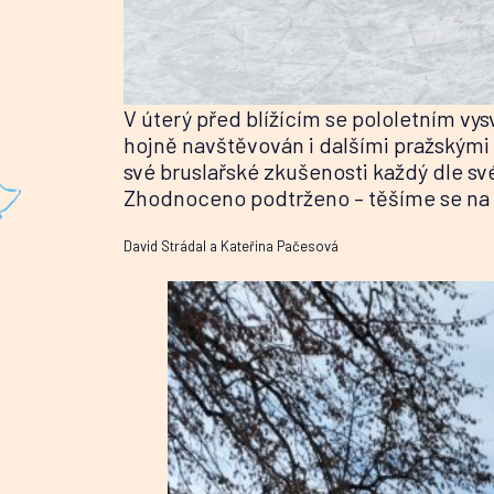
V úterý před blížícím se pololetním vys
hojně navštěvován i dalšími pražskými š
své bruslařské zkušenosti každý dle své
Zhodnoceno podtrženo – těšíme se na da
David Strádal a Kateřina Pačesová