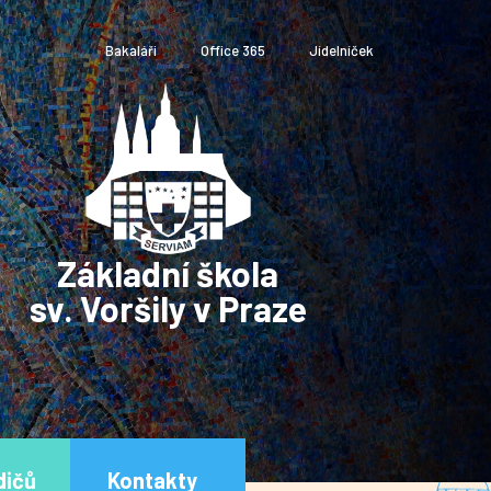
Bakaláři
Office 365
Jídelníček
Základní škola
sv. Voršily v Praze
dičů
Kontakty