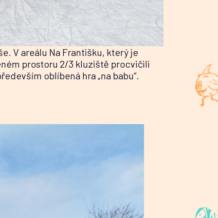
e. V areálu Na Františku, který je
ném prostoru 2/3 kluziště procvičili
 především oblíbená hra „na babu“.