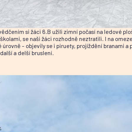
vědčením si žáci 6.B užili zimní počasí na ledové ploš
kolami, se naši žáci rozhodně neztratili. I na omeze
 úrovně – objevily se i piruety, projíždění branami a
lší a delší bruslení.