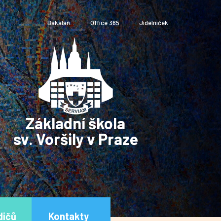
Bakaláři
Office 365
Jídelníček
Základní škola
sv. Voršily v Praze
dičů
Kontakty