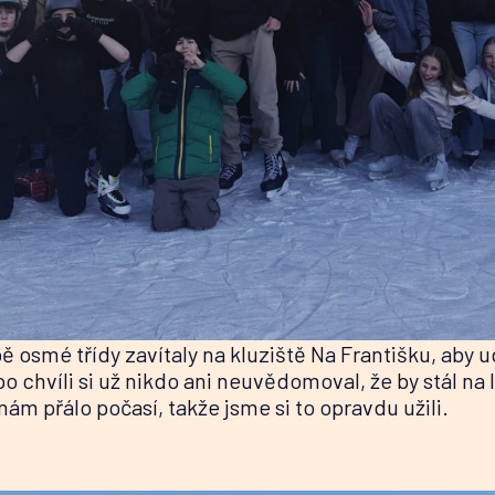
bě osmé třídy zavítaly na kluziště Na Františku, aby 
 po chvíli si už nikdo ani neuvědomoval, že by stál na
ám přálo počasí, takže jsme si to opravdu užili.