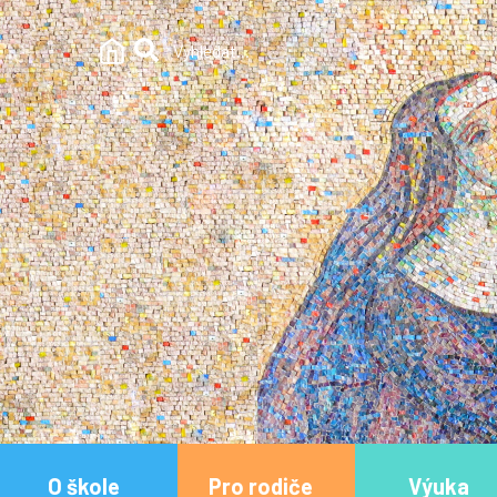
O škole
Pro rodiče
Výuka