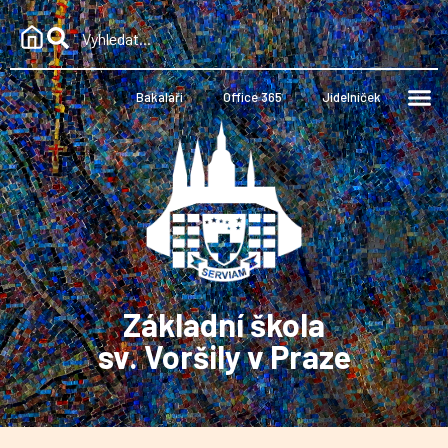
Bakaláři
Office 365
Jídelníček
Základní škola
sv. Voršily v Praze