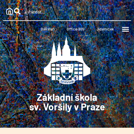
Bakaláři
Office 365
Jídelníček
Základní škola
sv. Voršily v Praze