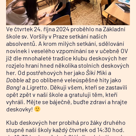
Ve čtvrtek 24. října 2024 proběhlo na Základní
škole sv. Voršily v Praze setkání našich
absolventů. A krom milých setkání, sdělování
novinek i veselého vzpomínání se v učebně OV
již dle mnohaleté tradice klubu deskových her
rozjelo hraní hned několika stolních deskových
her. Od postřehových her jako
Šiki Mik
i a
Dobble
až po oblíbené veleúspěšné hity jako
Bang!
a
Ligretto
. Děkuji všem, kteří se zastavili
opět zpět v naší škole a gratuluji těm, kteří
vyhráli. Mějte se báječně, buďte zdraví a hrajte
deskovky!
Klub deskových her probíhá pro žáky druhého
stupně naší školy každý čtvrtek od 14:30 hod.