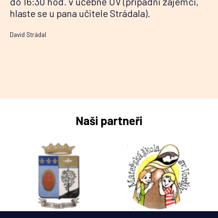
do 16:30 hod. v učebně OV (případní zájemci,
hlaste se u pana učitele Strádala).
David Strádal
Naši partneři