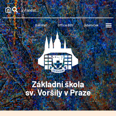
Bakaláři
Office 365
Jídelníček
Základní škola
sv. Voršily v Praze