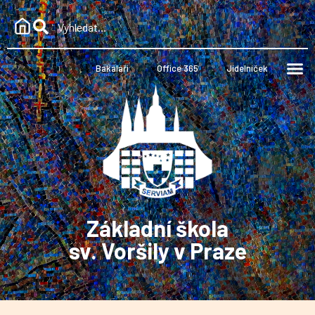
Bakaláři
Office 365
Jídelníček
Základní škola
sv. Voršily v Praze