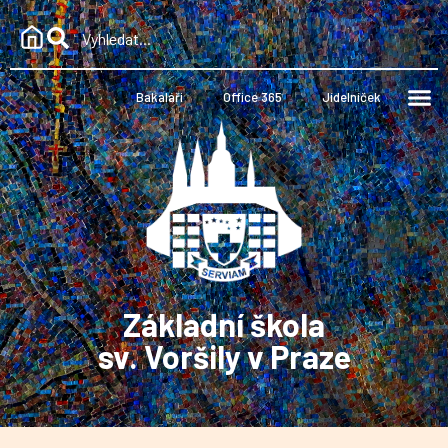
Bakaláři
Office 365
Jídelníček
Základní škola
sv. Voršily v Praze