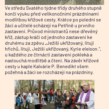
Ve středu Svatého týdne třídy druhého stupně
končí výuku před velikonočními prázdninami
modlitbou křížové cesty. Krátce po poledni se
žáci a učitelé scházejí na Petříně u prvního
zastavení. Průvod ministrantů nese dřevěný
kříž, zástup kráčí od jednoho zastavení ke
druhému za zpěvu „Ježíši ukřižovaný, lituji
hříchů, lituji, Ježíši ukřižovaný, Kyrie eleison.“,
u každého ze čtrnácti zastavení pokleká a
naslouchá modlitbě a čtení. Na závěr křížové
cesty u kaple Kalvárie P. Benedikt všem
požehná a žáci se rozcházejí na prázdniny.