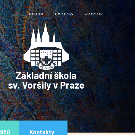
Bakaláři
Office 365
Jídelníček
Základní škola
sv. Voršily v Praze
dičů
Kontakty