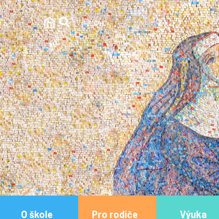
O škole
Pro rodiče
Výuka