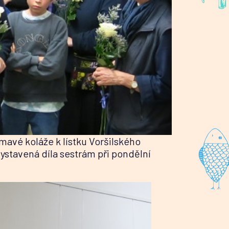
ajímavé koláže k lístku Voršilského
ystavená díla sestrám při pondělní