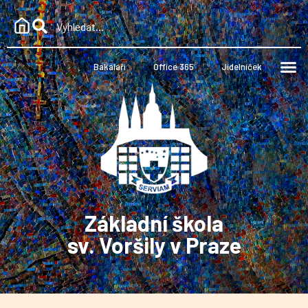
Bakaláři
Office 365
Jídelníček
Základní škola
sv. Voršily v Praze