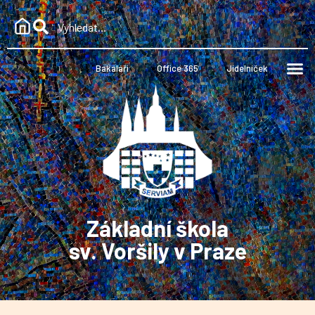
Bakaláři
Office 365
Jídelníček
Základní škola
sv. Voršily v Praze