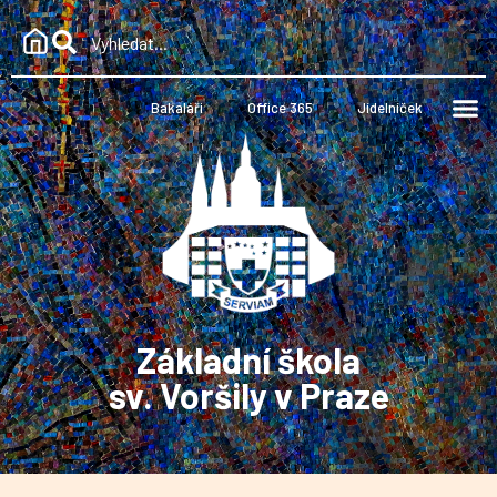
Bakaláři
Office 365
Jídelníček
Základní škola
sv. Voršily v Praze