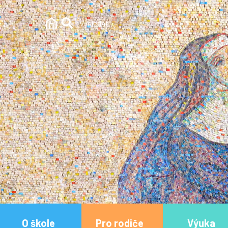
O škole
Pro rodiče
Výuka