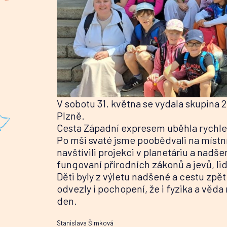
V sobotu 31. května se vydala skupina 2
Plzně.
Cesta Západní expresem uběhla rychle 
Po mši svaté jsme poobědvali na místní
navštívili projekci v planetáriu a nad
fungovaní přírodních zákonů a jevů, li
Děti byly z výletu nadšené a cestu zpět
odvezly i pochopení, že i fyzika a věd
den.
Stanislava Šimková