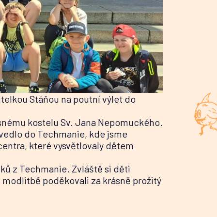
itelkou Stáňou na poutní výlet do
krásnému kostelu Sv. Jana Nepomuckého.
ní vedlo do Techmanie, kde jsme
centra, které vysvětlovaly dětem
tků z Techmanie. Zvláště si děti
v modlitbě poděkovali za krásně prožitý