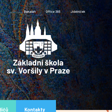
Bakaláři
Office 365
Jídelníček
Základní škola
sv. Voršily v Praze
dičů
Kontakty