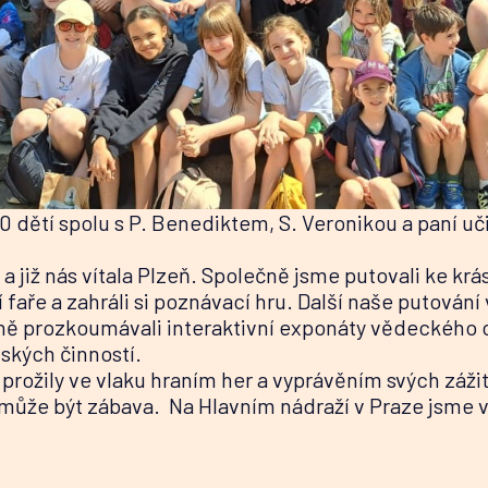
0 dětí spolu s P. Benediktem, S. Veronikou a paní uč
a již nás vítala Plzeň. Společně jsme putovali ke 
 faře a zahráli si poznávací hru. Další naše putová
šeně prozkoumávali interaktivní exponáty vědeckého 
dských činností.
 prožily ve vlaku hraním her a vyprávěním svých záži
a může být zábava. Na Hlavním nádraží v Praze jsme 