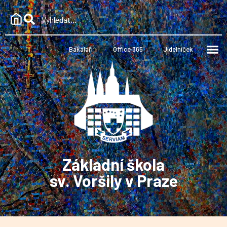
Bakaláři
Office 365
Jídelníček
Základní škola
sv. Voršily v Praze