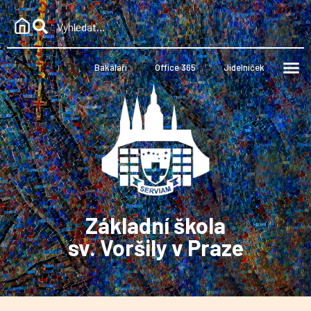
Bakaláři
Office 365
Jídelníček
Základní škola
sv. Voršily v Praze