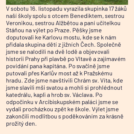
V sobotu 16. listopadu vyrazila skupinka 17 žáků
naší školy spolu s otcem Benediktem, sestrou
Veronikou, sestrou Alžbětou a paní učitelkou
Stáňou na výlet po Praze. Pěšky jsme
doputovali ke Karlovu mostu, kde se k nám
přidala skupina dětí z jižních Čech. Společně
jsme se nalodili na dvě lodě a objevovali
historii Prahy při plavbě po Vltavě a zajímavém
povídání pana kapitána. Po svačině jsme
putovali přes Karlův most až k Pražskému
hradu. Zde jsme navštívili Chrám sv. Víta, kde
jsme slavili mši svatou a mohli si prohlédnout
katedrálu, kapli a hrob sv. Václava. Po
odpočinku v Arcibiskupském paláci jsme se
vydali procházkou zpět ke škole. Výlet jsme
zakončili modlitbou s poděkováním za krásně
prožitý den.