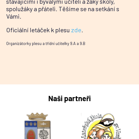
stávajícími i bývalými učiteli a žáky školy,
spolužáky a přáteli. Těšíme se na setkání s
Vámi.
Oficiální letáček k plesu
zde
.
Organizátorky plesu a třídní učitelky 9.A a 9.B
Naši partneři