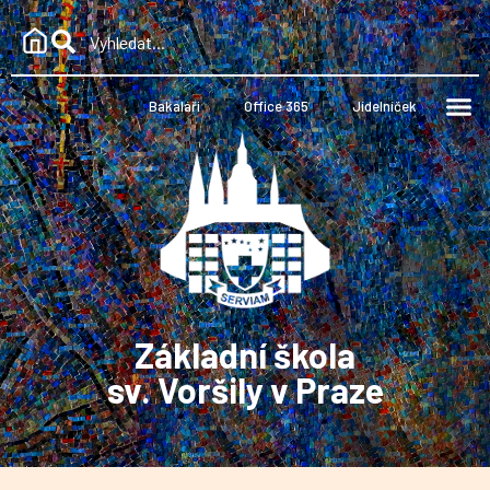
Bakaláři
Office 365
Jídelníček
Základní škola
sv. Voršily v Praze