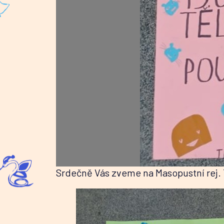
Srdečně Vás zveme na Masopustní rej. T