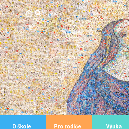
O škole
Pro rodiče
Výuka