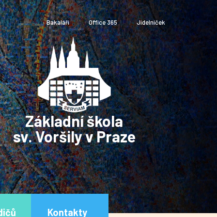
Bakaláři
Office 365
Jídelníček
Základní škola
sv. Voršily v Praze
dičů
Kontakty