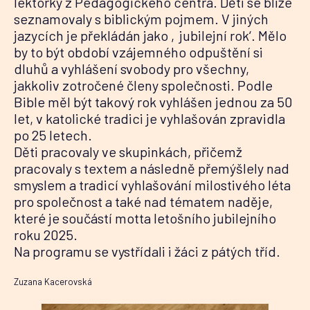
lektorky z Pedagogického centra. Děti se blíže
seznamovaly s biblickým pojmem. V jiných
jazycích je překládán jako ‚jubilejní rok‘. Mělo
by to být období vzájemného odpuštění si
dluhů a vyhlášení svobody pro všechny,
jakkoliv zotročené členy společnosti. Podle
Bible měl být takový rok vyhlášen jednou za 50
let, v katolické tradici je vyhlašován zpravidla
po 25 letech.
Děti pracovaly ve skupinkách, přičemž
pracovaly s textem a následně přemýšlely nad
smyslem a tradicí vyhlašování milostivého léta
pro společnost a také nad tématem naděje,
které je součástí motta letošního jubilejního
roku 2025.
Na programu se vystřídali i žáci z pátých tříd.
Zuzana Kacerovská