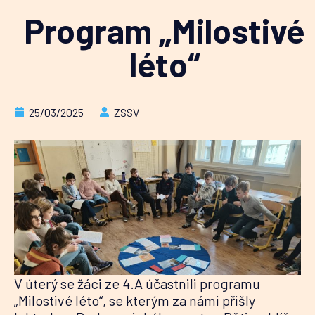
Program „Milostivé
léto“
25/03/2025
ZSSV
V úterý se žáci ze 4.A účastnili programu
„Milostivé léto“, se kterým za námi přišly