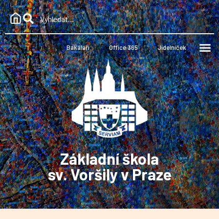
Bakaláři
Office 365
Jídelníček
Základní škola
sv. Voršily v Praze