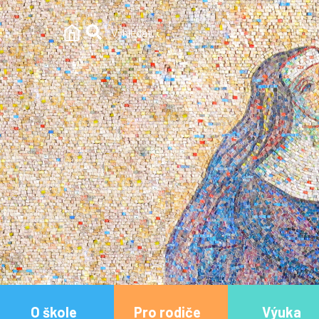
O škole
Pro rodiče
Výuka