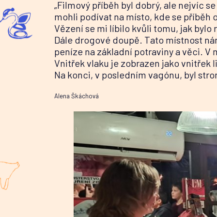
„Filmový příběh byl dobrý, ale nejvíc se
mohli podívat na místo, kde se příběh 
Vězení se mi líbilo kvůli tomu, jak bylo 
Dále drogové doupě. Tato místnost ná
peníze na základní potraviny a věci. V 
Vnitřek vlaku je zobrazen jako vnitřek l
Na konci, v posledním vagónu, byl stro
Alena Škáchová