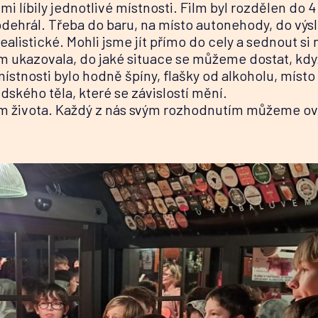
 mi líbily jednotlivé místnosti. Film byl rozdělen do 4
odehrál. Třeba do baru, na místo autonehody, do vý
realistické. Mohli jsme jít přímo do cely a sednout si 
m ukazovala, do jaké situace se můžeme dostat, k
místnosti bylo hodně špíny, flašky od alkoholu, místo
idského těla, které se závislostí mění.
m života. Každý z nás svým rozhodnutím můžeme ovliv