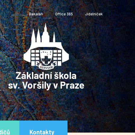
Bakaláři
Office 365
Jídelníček
Základní škola
sv. Voršily v Praze
dičů
Kontakty