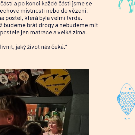
 částí a po konci každé části jsme se
slechové místnosti nebo do vězení.
na postel, která byla velmi tvrdá.
dyž budeme brát drogy a nebudeme mít
 postele jen matrace a velká zima.
nit, jaký život nás čeká.“