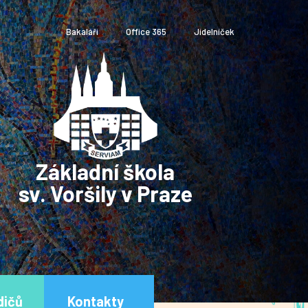
Bakaláři
Office 365
Jídelníček
Základní škola
sv. Voršily v Praze
dičů
Kontakty