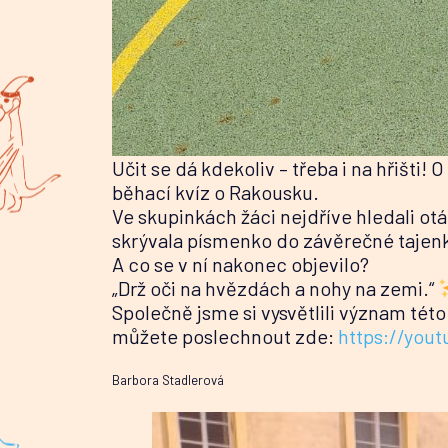
Učit se dá kdekoliv – třeba i na hřišti!
běhací kvíz o Rakousku.
Ve skupinkách žáci nejdříve hledali otá
skrývala písmenko do závěrečné tajenk
A co se v ní nakonec objevilo?
„Drž oči na hvězdách a nohy na zemi.“
Společně jsme si vysvětlili význam této
můžete poslechnout zde:
https://you
Barbora Stadlerová