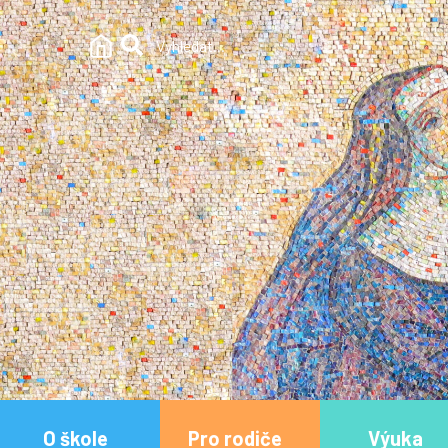
O škole
Pro rodiče
Výuka