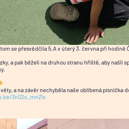
 O tom se přesvědčila 5.A v úterý 3. června při hodině
zky, a pak běželi na druhou stranu hřiště, aby našli
y.
 věty, a na závěr nechyběla naše oblíbená písnička d
tu.be/3nD2x_mnZIs