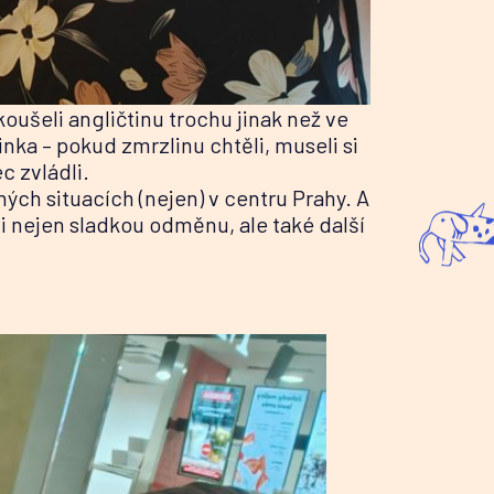
koušeli angličtinu trochu jinak než ve
vinka – pokud zmrzlinu chtěli, museli si
c zvládli.
žných situacích (nejen) v centru Prahy. A
li nejen sladkou odměnu, ale také další