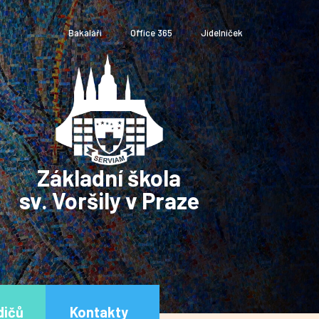
Bakaláři
Office 365
Jídelníček
Základní škola
sv. Voršily v Praze
dičů
Kontakty