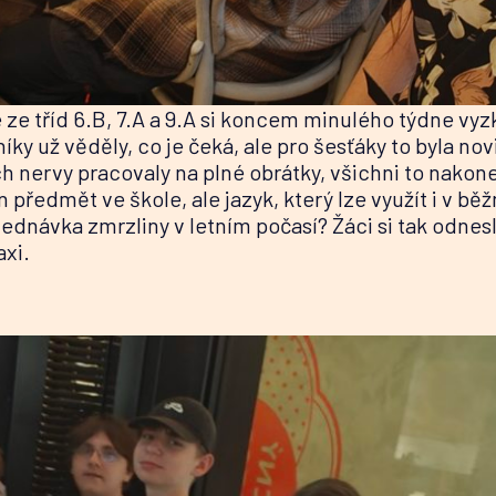
 ze tříd 6.B, 7.A a 9.A si koncem minulého týdne vyz
níky už věděly, co je čeká, ale pro šesťáky to byla no
ch nervy pracovaly na plné obrátky, všichni to nakone
n předmět ve škole, ale jazyk, který lze využít i v bě
jednávka zmrzliny v letním počasí? Žáci si tak odnes
axi.