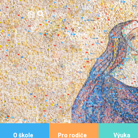
O škole
Pro rodiče
Výuka