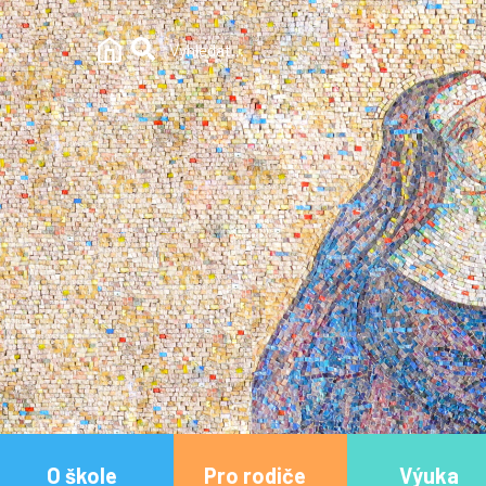
O škole
Pro rodiče
Výuka