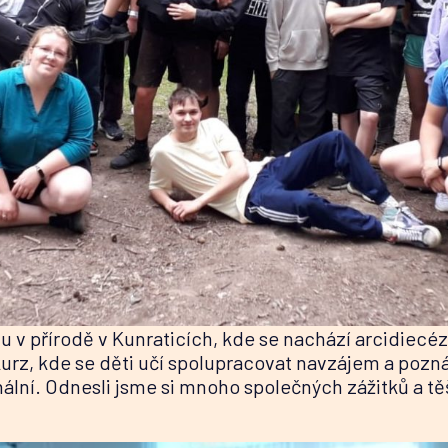
olu v přírodě v Kunraticích, kde se nachází arcidiec
kurz, kde se děti učí spolupracovat navzájem a poznáv
onální. Odnesli jsme si mnoho společných zážitků a t