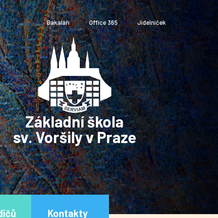
Bakaláři
Office 365
Jídelníček
Základní škola
sv. Voršily v Praze
dičů
Kontakty