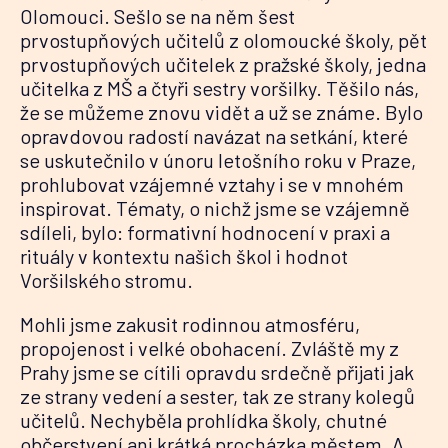
Olomouci. Sešlo se na něm šest
prvostupňových učitelů z olomoucké školy, pět
prvostupňových učitelek z pražské školy, jedna
učitelka z MŠ a čtyři sestry voršilky. Těšilo nás,
že se můžeme znovu vidět a už se známe. Bylo
opravdovou radostí navázat na setkání, které
se uskutečnilo v únoru letošního roku v Praze,
prohlubovat vzájemné vztahy i se v mnohém
inspirovat. Tématy, o nichž jsme se vzájemně
sdíleli, bylo: formativní hodnocení v praxi a
rituály v kontextu našich škol i hodnot
Voršilského stromu.
Mohli jsme zakusit rodinnou atmosféru,
propojenost i velké obohacení. Zvláště my z
Prahy jsme se cítili opravdu srdečně přijati jak
ze strany vedení a sester, tak ze strany kolegů
učitelů. Nechyběla prohlídka školy, chutné
občerstvení ani krátká procházka městem. A