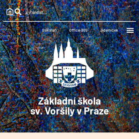
Bakaláři
Office 365
Jídelníček
Základní škola
sv. Voršily v Praze