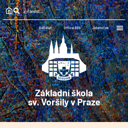
Bakaláři
Office 365
Jídelníček
Základní škola
sv. Voršily v Praze