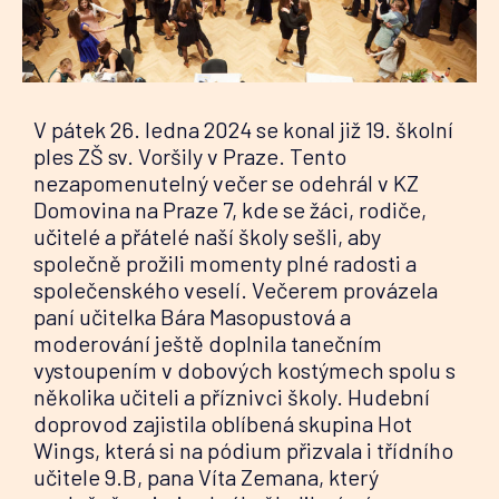
V pátek 26. ledna 2024 se konal již 19. školní
ples ZŠ sv. Voršily v Praze. Tento
nezapomenutelný večer se odehrál v KZ
Domovina na Praze 7, kde se žáci, rodiče,
učitelé a přátelé naší školy sešli, aby
společně prožili momenty plné radosti a
společenského veselí. Večerem provázela
paní učitelka Bára Masopustová a
moderování ještě doplnila tanečním
vystoupením v dobových kostýmech spolu s
několika učiteli a příznivci školy. Hudební
doprovod zajistila oblíbená skupina Hot
Wings, která si na pódium přizvala i třídního
učitele 9.B, pana Víta Zemana, který