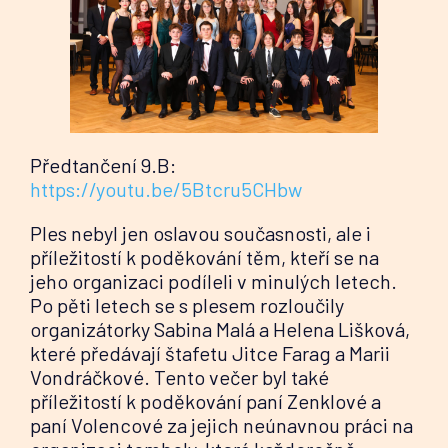
Předtančení 9.B:
https://youtu.be/5Btcru5CHbw
Ples nebyl jen oslavou současnosti, ale i
příležitostí k poděkování těm, kteří se na
jeho organizaci podíleli v minulých letech.
Po pěti letech se s plesem rozloučily
organizátorky Sabina Malá a Helena Lišková,
které předávají štafetu Jitce Farag a Marii
Vondráčkové. Tento večer byl také
příležitostí k poděkování paní Zenklové a
paní Volencové za jejich neúnavnou práci na