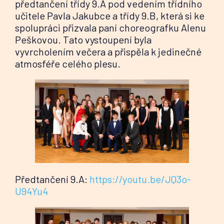
předtančení třídy 9.A pod vedením třídního
učitele Pavla Jakubce a třídy 9.B, která si ke
spolupráci přizvala paní choreografku Alenu
Peškovou. Tato vystoupení byla
vyvrcholením večera a přispěla k jedinečné
atmosféře celého plesu.
Předtančení 9.A:
https://youtu.be/JQ3o-
U94Yu4