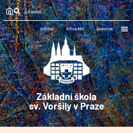
Bakaláři
Office 365
Jídelníček
Základní škola
sv. Voršily v Praze