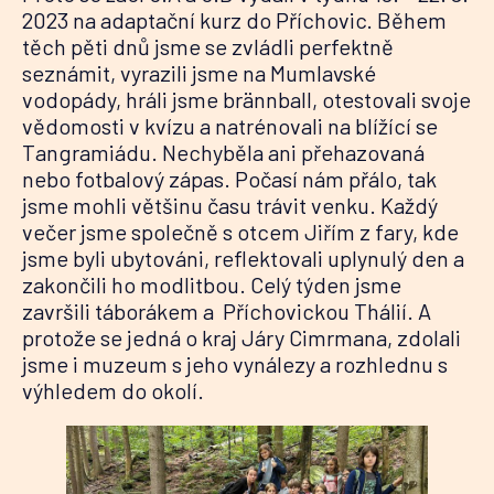
2023 na adaptační kurz do Příchovic. Během
těch pěti dnů jsme se zvládli perfektně
seznámit, vyrazili jsme na Mumlavské
vodopády, hráli jsme brännball, otestovali svoje
vědomosti v kvízu a natrénovali na blížící se
Tangramiádu. Nechyběla ani přehazovaná
nebo fotbalový zápas. Počasí nám přálo, tak
jsme mohli většinu času trávit venku. Každý
večer jsme společně s otcem Jiřím z fary, kde
jsme byli ubytováni, reflektovali uplynulý den a
zakončili ho modlitbou. Celý týden jsme
završili táborákem a Příchovickou Thálií. A
protože se jedná o kraj Járy Cimrmana, zdolali
jsme i muzeum s jeho vynálezy a rozhlednu s
výhledem do okolí.