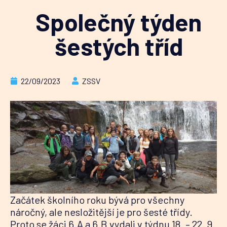
Společný týden
šestých tříd
22/09/2023
ZSSV
Začátek školního roku bývá pro všechny
náročný, ale nesložitější je pro šesté třídy.
Proto se žáci 6.A a 6.B vydali v týdnu 18. – 22. 9.