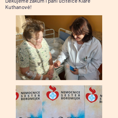
Děkujeme žákům i paní učitelce Kláře
Kuthanové!