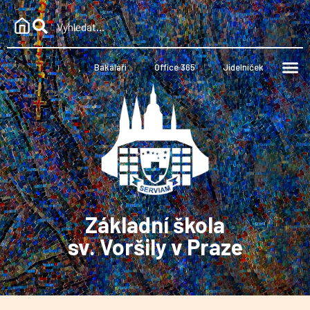
Bakaláři
Office 365
Jídelníček
Základní škola
sv. Voršily v Praze