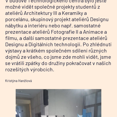
V budově Technologického centra bylo ještě
možné vidět společné projekty studentů z
ateliérů Architektury III a Keramiky a
porcelánu, skupinový projekt ateliérů Designu
nábytku a interiéru nebo např. samostatné
prezentace ateliérů Fotografie II a Animace a
filmu, a další samostatné prezentace ateliérů
Designu a Digitálních technologií. Po zhlédnutí
výstavy a krátkém společném sdílení různých
dojmů ze všeho, co jsme zde mohli vidět, jsme
se vrátili zpátky do družiny pokračovat v našich
rozešitých výrobcích.
Kristýna Hanžlová