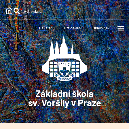
Bakaláři
Office 365
Jídelníček
Základní škola
sv. Voršily v Praze