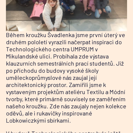
Během kroužku Švadlenka jsme první úterý ve
druhém pololetí vyrazili načerpat inspiraci do
Technologického centra UMPRUM v
Mikulandské ulici. Probíhala zde výstava
klauzurních semestrálních prací studentů. Již
po příchodu do budovy vysoké školy
uměleckoprůmyslové nás zaujal její
architektonický prostor. Zamířili jsme k
vystaveným projektům ateliéru Textilu a Módní
tvorby, které primárně souvisely se zaměřením
našeho kroužku. Zde nás zaujaly nejen kolekce
oděvů, ale i rukavičky inspirované
Lobkowiczkými sbírkami.