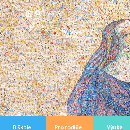
O škole
Pro rodiče
Výuka