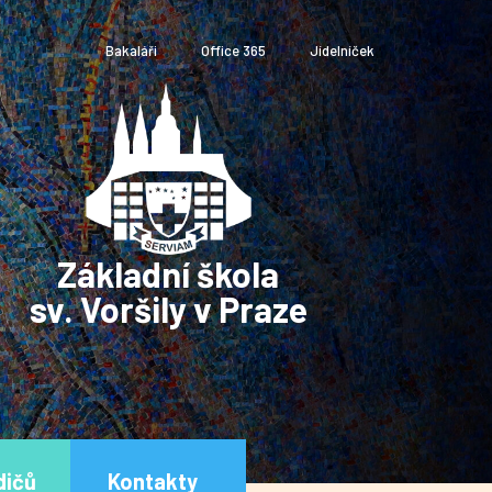
Bakaláři
Office 365
Jídelníček
Základní škola
sv. Voršily v Praze
dičů
Kontakty