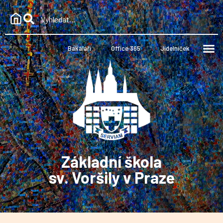
Bakaláři
Office 365
Jídelníček
Základní škola
sv. Voršily v Praze