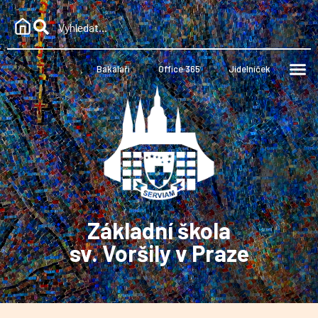
Bakaláři
Office 365
Jídelníček
Základní škola
sv. Voršily v Praze