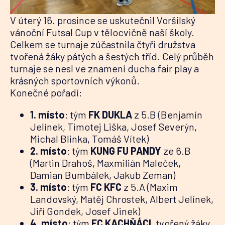
V úterý 16. prosince se uskutečnil Voršilský
vánoční Futsal Cup v tělocvičně naší školy.
Celkem se turnaje zúčastnila čtyři družstva
tvořená žáky pátých a šestých tříd. Celý průběh
turnaje se nesl ve znamení ducha fair play a
krásných sportovních výkonů.
Konečné pořadí:
1. místo
: tým
FK DUKLA
z 5.B (Benjamín
Jelínek, Timotej Liška, Josef Severýn,
Michal Blinka, Tomáš Vítek)
2. místo
: tým
KUNG FU PANDY
ze 6.B
(Martin Drahoš, Maxmilián Maleček,
Damian Bumbálek, Jakub Zeman)
3. místo
: tým
FC KFC
z 5.A (Maxim
Landovský, Matěj Chrostek, Albert Jelínek,
Jiří Gondek, Josef Jinek)
4. místo
: tým
FC KACHŇÁCI
, tvořený žáky