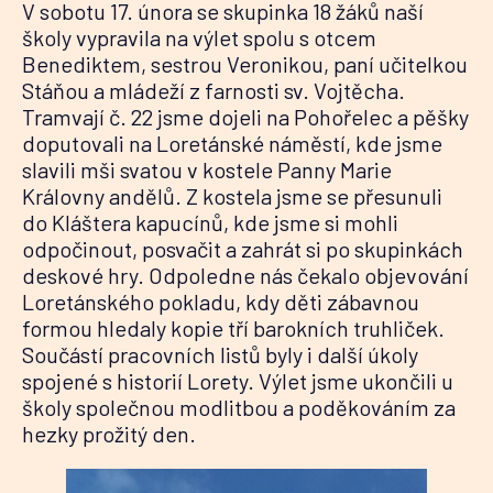
V sobotu 17. února se skupinka 18 žáků naší
školy vypravila na výlet spolu s otcem
Benediktem, sestrou Veronikou, paní učitelkou
Stáňou a mládeží z farnosti sv. Vojtěcha.
Tramvají č. 22 jsme dojeli na Pohořelec a pěšky
doputovali na Loretánské náměstí, kde jsme
slavili mši svatou v kostele Panny Marie
Královny andělů. Z kostela jsme se přesunuli
do Kláštera kapucínů, kde jsme si mohli
odpočinout, posvačit a zahrát si po skupinkách
deskové hry. Odpoledne nás čekalo objevování
Loretánského pokladu, kdy děti zábavnou
formou hledaly kopie tří barokních truhliček.
Součástí pracovních listů byly i další úkoly
spojené s historií Lorety. Výlet jsme ukončili u
školy společnou modlitbou a poděkováním za
hezky prožitý den.