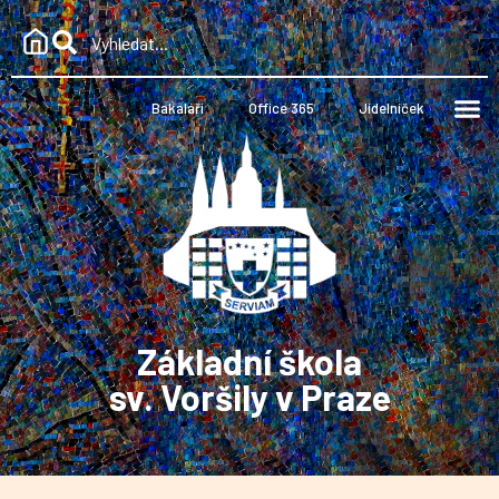
Bakaláři
Office 365
Jídelníček
Základní škola
sv. Voršily v Praze