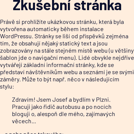
Zkušební stránka
Právě si prohlížíte ukázkovou stránku, která byla
vytvořena automaticky během instalace
WordPressu. Stránky se liší od příspěvků zejména
tím, že obsahují nějaký statický text a jsou
zobrazovány na stále stejném místě webu (u většiny
šablon jde o navigační menu). Lidé obvykle nejdříve
vytvářejí základní informační stránky, kde se
představí návštěvníkům webu a seznámí je se svými
záměry. Může to být např. něco v následujícím
stylu:
Zdravím! Jsem Josef a bydlím v Plzni.
Pracuji jako řidič autobusu a po nocích
bloguji o, alespoň dle mého, zajímavých
věcech…
…a nebo něco takového: