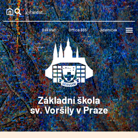
Bakaláři
Office 365
Jídelníček
Základní škola
sv. Voršily v Praze