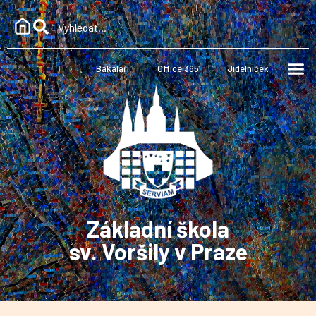
Bakaláři
Office 365
Jídelníček
Základní škola
sv. Voršily v Praze