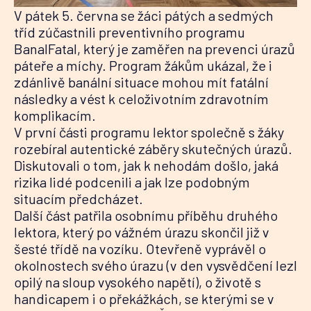
V pátek 5. června se žáci pátých a sedmých
tříd zúčastnili preventivního programu
BanalFatal, který je zaměřen na prevenci úrazů
páteře a míchy. Program žákům ukázal, že i
zdánlivě banální situace mohou mít fatální
následky a vést k celoživotním zdravotním
komplikacím.
V první části programu lektor společně s žáky
rozebíral autentické záběry skutečných úrazů.
Diskutovali o tom, jak k nehodám došlo, jaká
rizika lidé podcenili a jak lze podobným
situacím předcházet.
Další část patřila osobnímu příběhu druhého
lektora, který po vážném úrazu skončil již v
šesté třídě na vozíku. Otevřeně vyprávěl o
okolnostech svého úrazu (v den vysvědčení lezl
opilý na sloup vysokého napětí), o životě s
handicapem i o překážkách, se kterými se v