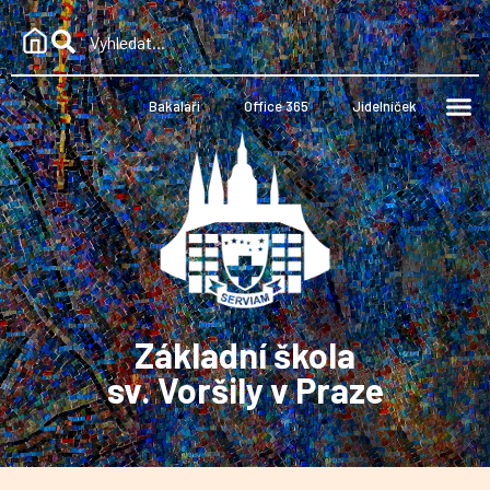
Bakaláři
Office 365
Jídelníček
Základní škola
sv. Voršily v Praze