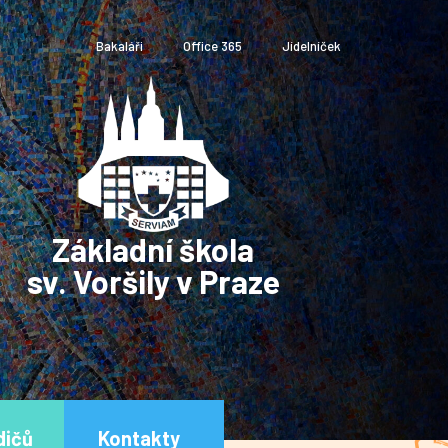
Bakaláři
Office 365
Jídelníček
Základní škola
sv. Voršily v Praze
dičů
Kontakty