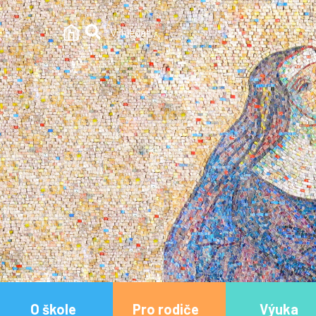
O škole
Pro rodiče
Výuka