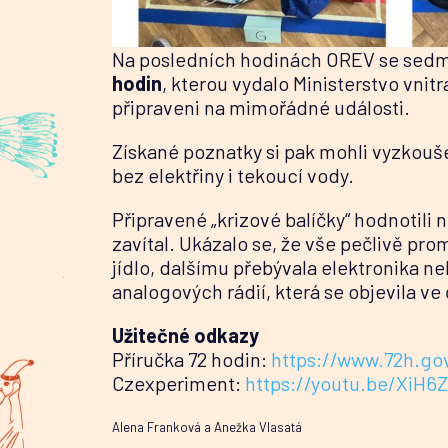
Na posledních hodinách OREV se sedmác
hodin
, kterou vydalo Ministerstvo vnit
připraveni na mimořádné události.
Získané poznatky si pak mohli vyzkoušet
bez elektřiny i tekoucí vody.
Připravené „krizové balíčky“ hodnotili 
zavítal. Ukázalo se, že vše pečlivě pr
jídlo, dalšímu přebývala elektronika 
analogových rádií, která se objevila ve
Užitečné odkazy
Příručka 72 hodin:
https://www.72h.go
Czexperiment:
https://youtu.be/XiH6
Alena Franková a Anežka Vlasatá