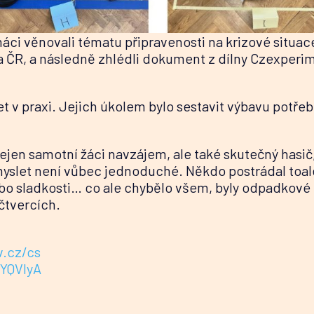
i věnovali tématu připravenosti na krizové situace
ra ČR, a následně zhlédli dokument z dílny Czexperi
 v praxi. Jejich úkolem bylo sestavit výbavu potřebn
nejen samotní žáci navzájem, ale také skutečný hasič
omyslet není vůbec jednoduché. Někdo postrádal toal
nebo sladkosti… co ale chybělo všem, byly odpadkové
 čtvercích.
v.cz/cs
ZYQVlyA