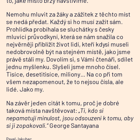
to, jaké místo brzy navštívíme.
Nemohu mluvit za žáky a zážitek z těchto míst
se nedá předat. Každý si ho musí zažít sám.
Prohlídka probíhala se sluchátky s česky
mluvící průvodkyní, která se nám snažila co
nejvěrněji přiblížit život lidí, kteří kdysi museli
nedobrovolně být na stejném místě, jako jsme
právě stáli my. Dovolím si, s Vámi čtenáři, sdílet
jednu myšlenku. Slyšeli jsme mnoho čísel.
Tisíce, desetitisíce, miliony… Na co při tom
všem nezapomenout, že to nejsou čísla, ale
lidé. Jako my.
Na závěr jeden citát k tomu, proč je dobré
taková místa navštěvovat:
„Ti, kdo si
nepamatují minulost, jsou odsouzeni k tomu, aby
si ji zopakovali.“
George Santayana
Pavel Jakubec