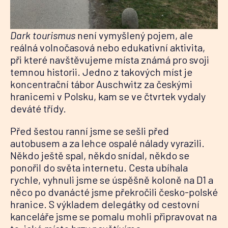
Dark tourismus
není vymyšlený pojem, ale
reálná volnočasová nebo edukativní aktivita,
při které navštěvujeme místa známá pro svoji
temnou historii. Jedno z takových míst je
koncentrační tábor Auschwitz za českými
hranicemi v Polsku, kam se ve čtvrtek vydaly
deváté třídy.
Před šestou ranní jsme se sešli před
autobusem a za lehce ospalé nálady vyrazili.
Někdo ještě spal, někdo snídal, někdo se
ponořil do světa internetu. Cesta ubíhala
rychle, vyhnuli jsme se úspěšně koloně na D1 a
něco po dvanácté jsme překročili česko-polské
hranice. S výkladem delegátky od cestovní
kanceláře jsme se pomalu mohli připravovat na