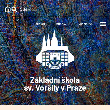
Bakaláři
Office 365
Jídelníček
Základní škola
sv. Voršily v Praze