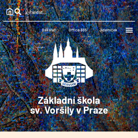
Bakaláři
Office 365
Jídelníček
Základní škola
sv. Voršily v Praze