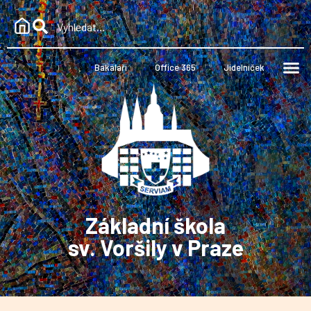
Bakaláři
Office 365
Jídelníček
Základní škola
sv. Voršily v Praze