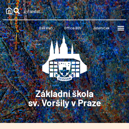
Bakaláři
Office 365
Jídelníček
Základní škola
sv. Voršily v Praze