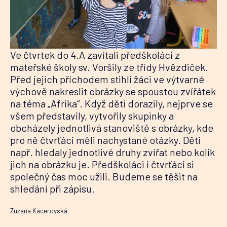
Ve čtvrtek do 4.A zavítali předškoláci z
mateřské školy sv. Voršily ze třídy Hvězdiček.
Před jejich příchodem stihli žáci ve výtvarné
výchově nakreslit obrázky se spoustou zvířátek
na téma „Afrika“. Když děti dorazily, nejprve se
všem představily, vytvořily skupinky a
obcházely jednotlivá stanoviště s obrázky, kde
pro ně čtvrťáci měli nachystané otázky. Děti
např. hledaly jednotlivé druhy zvířat nebo kolik
jich na obrázku je. Předškoláci i čtvrťáci si
společný čas moc užili. Budeme se těšit na
shledání při zápisu.
Zuzana Kacerovská