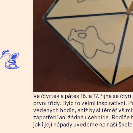
Ve čtvrtek a pátek 16. a 17. října se čt
první třídy. Bylo to velmi inspirativní
vedených hodin, aniž by si téměř všimly
zapotřebí ani žádná učebnice. Rodiče
jak i její nápady uvedeme na naší škole 