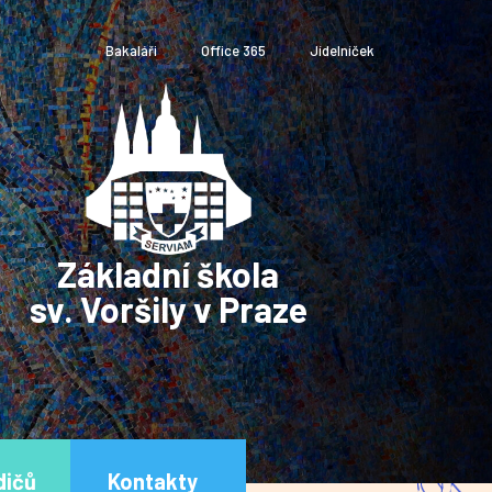
Bakaláři
Office 365
Jídelníček
Základní škola
sv. Voršily v Praze
dičů
Kontakty