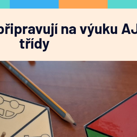
připravují na výuku AJ
třídy