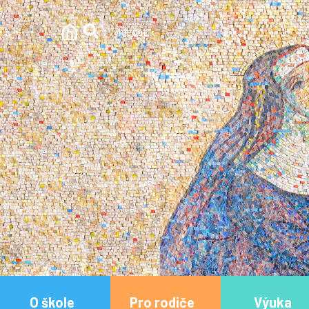
O škole
Pro rodiče
Výuka