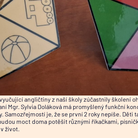
yři vyučující angličtiny z naší školy zúčastnily školen
. Paní Mgr. Sylvia Doláková má promyšlený funkční kon
. Samozřejmostí je, že se první 2 roky nepíše. Děti t
 budou moct doma potěšit různými říkačkami, písni
v život.