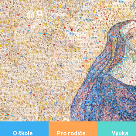
O škole
Pro rodiče
Výuka