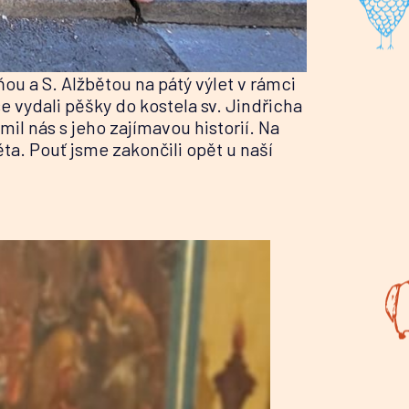
ňou a S. Alžbětou na pátý výlet v rámci
 vydali pěšky do kostela sv. Jindřicha
il nás s jeho zajímavou historií. Na
ěta. Pouť jsme zakončili opět u naší