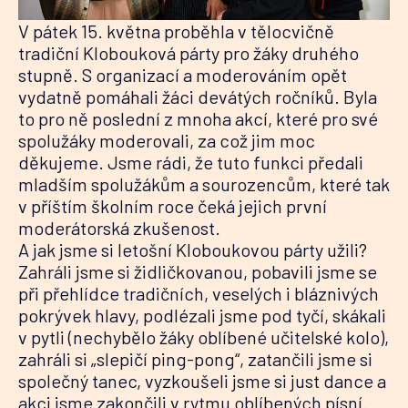
V pátek 15. května proběhla v tělocvičně
tradiční Klobouková párty pro žáky druhého
stupně. S organizací a moderováním opět
vydatně pomáhali žáci devátých ročníků. Byla
to pro ně poslední z mnoha akcí, které pro své
spolužáky moderovali, za což jim moc
děkujeme. Jsme rádi, že tuto funkci předali
mladším spolužákům a sourozencům, které tak
v příštím školním roce čeká jejich první
moderátorská zkušenost.
A jak jsme si letošní Kloboukovou párty užili?
Zahráli jsme si židličkovanou, pobavili jsme se
při přehlídce tradičních, veselých i bláznivých
pokrývek hlavy, podlézali jsme pod tyčí, skákali
v pytli (nechybělo žáky oblíbené učitelské kolo),
zahráli si „slepičí ping-pong“, zatančili jsme si
společný tanec, vyzkoušeli jsme si just dance a
akci jsme zakončili v rytmu oblíbených písní.