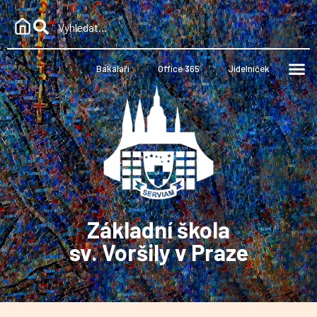
Bakaláři
Office 365
Jídelníček
Základní škola
sv. Voršily v Praze