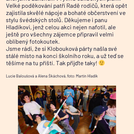
Velké poděkování patří Radě rodičů, která opět
zajistila skvělé nápoje a bohaté občerstvení ve
stylu švédských stolů. Děkujeme i panu
Hladíkovi, jenž celou akci nejen nafotil, ale
ještě pro všechny zájemce připravil velmi
oblíbený fotokoutek.
Jsme rádi, že si Klobouková párty našla své
stálé místo na konci školního roku, a už teď se
těšíme na tu příští. Tak přijďte taky!
Lucie Baloušová a Alena Škáchová, foto: Martin Hladík