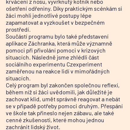
krvácení z nosu, vyvrknutý kotník nebo
ošetření odřeniny. Díky praktickým scénkám si
žáci mohli jednotlivé postupy lépe
zapamatovat a vyzkoušet v bezpečném
prostředí.
Součástí programu bylo také představení
aplikace Záchranka, která může významně
pomoci při přivolání pomoci v krizových
situacích. Následně jsme zhlédli část
sociálního experimentu Czexperiment
zaměřenou na reakce lidí v mimořádných
situacích.
Celý program byl zakončen společnou reflexí,
během níž si žáci uvědomili, jak důležité je
zachovat klid, umět správně reagovat a nebát
se v případě potřeby pomoci druhým. Přespání
ve škole tak přineslo nejen zábavu, ale také
cenné zkušenosti, které mohou jednou
zachránit lidský život.