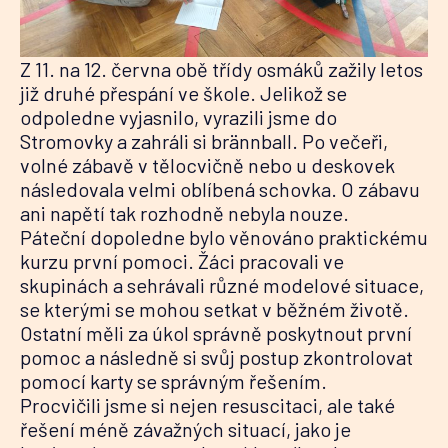
Z 11. na 12. června obě třídy osmáků zažily letos
již druhé přespání ve škole. Jelikož se
odpoledne vyjasnilo, vyrazili jsme do
Stromovky a zahráli si brännball. Po večeři,
volné zábavě v tělocvičně nebo u deskovek
následovala velmi oblíbená schovka. O zábavu
ani napětí tak rozhodně nebyla nouze.
Páteční dopoledne bylo věnováno praktickému
kurzu první pomoci. Žáci pracovali ve
skupinách a sehrávali různé modelové situace,
se kterými se mohou setkat v běžném životě.
Ostatní měli za úkol správně poskytnout první
pomoc a následně si svůj postup zkontrolovat
pomocí karty se správným řešením.
Procvičili jsme si nejen resuscitaci, ale také
řešení méně závažných situací, jako je