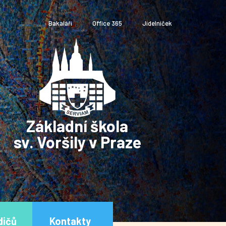
Bakaláři
Office 365
Jídelníček
Základní škola
sv. Voršily v Praze
dičů
Kontakty