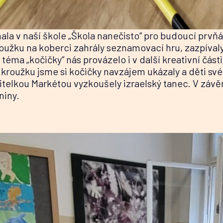
la v naší škole „Škola nanečisto“ pro budoucí prvňá
roužku na koberci zahrály seznamovací hru, zazpívaly 
éma „kočičky“ nás provázelo i v další kreativní části,
 kroužku jsme si kočičky navzájem ukázaly a děti své
čitelkou Markétou vyzkoušely izraelský tanec. V závě
dniny.