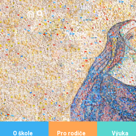
O škole
Pro rodiče
Výuka