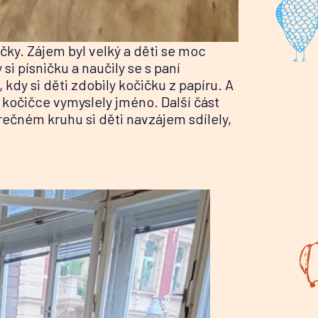
čky. Zájem byl velký a děti se moc
si písničku a naučily se s paní
 kdy si děti zdobily kočičku z papíru. A
 kočičce vymyslely jméno. Další část
rečném kruhu si děti navzájem sdílely,