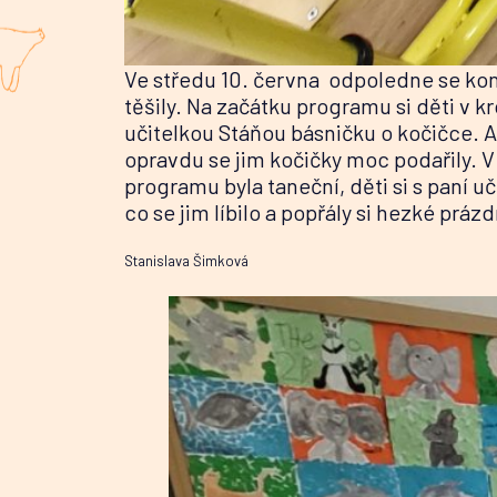
Ve středu 10. června odpoledne se kona
těšily. Na začátku programu si děti v k
učitelkou Stáňou básničku o kočičce. A t
opravdu se jim kočičky moc podařily. V
programu byla taneční, děti si s paní u
co se jim líbilo a popřály si hezké práz
Stanislava Šimková