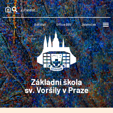
Bakaláři
Office 365
Jídelníček
Základní škola
sv. Voršily v Praze