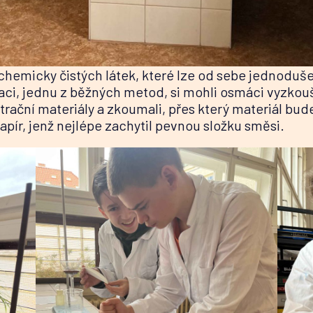
emicky čistých látek, které lze od sebe jednoduše
aci, jednu z běžných metod, si mohli osmáci vyzkouše
ltrační materiály a zkoumali, přes který materiál bude
í papír, jenž nejlépe zachytil pevnou složku směsi.