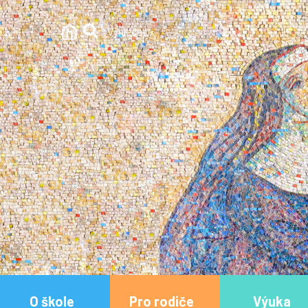
O škole
Pro rodiče
Výuka