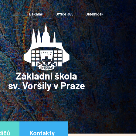
Bakaláři
Office 365
Jídelníček
Základní škola
sv. Voršily v Praze
dičů
Kontakty