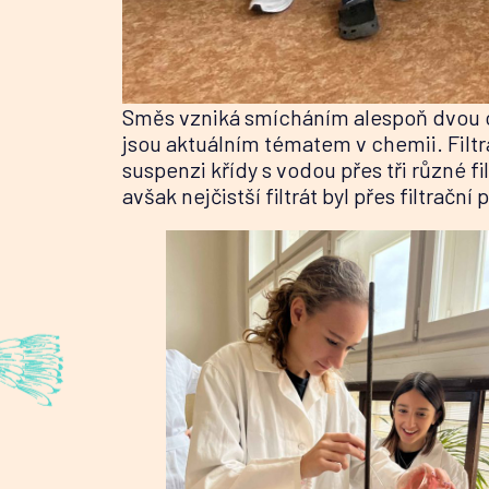
Směs vzniká smícháním alespoň dvou ch
jsou aktuálním tématem v chemii. Filtr
suspenzi křídy s vodou přes tři různé fi
avšak nejčistší filtrát byl přes filtračn