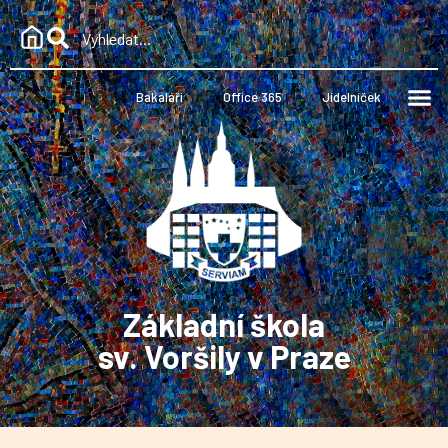
Bakaláři
Office 365
Jídelníček
Základní škola
sv. Voršily v Praze